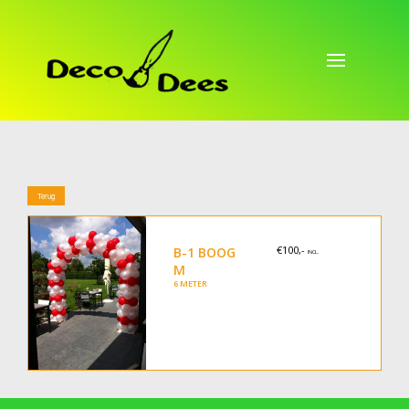
Terug
€100,-
B-1 BOOG
INCL.
M
6 METER