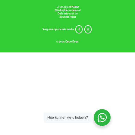
+31 (0)6 10762552
info@deco-dees.nl
Dullaertstraat 20
4561KB Hulst
Volg ons op sociale media
© 2026 Deco Dees
Hoe kunnen wij u helpen?