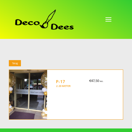
Terug
€47,50
P-17
INCL.
2.20 METER