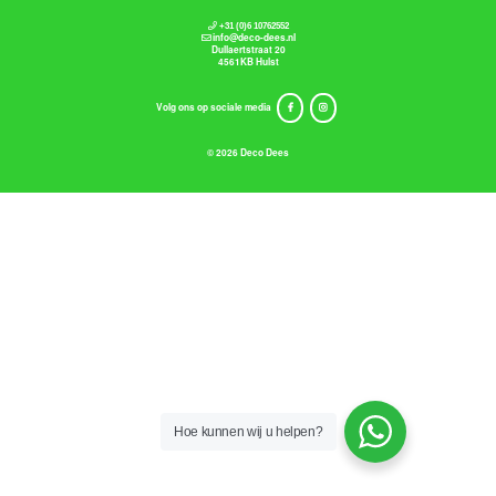
+31 (0)6 10762552
info@deco-dees.nl
Dullaertstraat 20
4561KB Hulst
Volg ons op sociale media
© 2026 Deco Dees
Hoe kunnen wij u helpen?