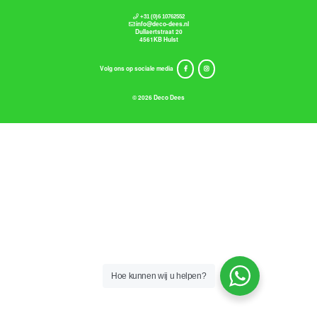
+31 (0)6 10762552
info@deco-dees.nl
Dullaertstraat 20
4561KB Hulst
Volg ons op sociale media
© 2026 Deco Dees
Hoe kunnen wij u helpen?