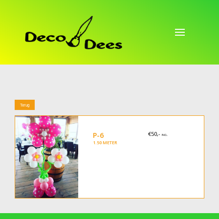
Terug
€50,-
P-6
INCL.
1.50 METER