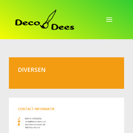
DIVERSEN
CONTACT INFORMATIE
0031 6 10762552
info@deco-dees.nl
Dullaertstraat 20
4561kb Hulst