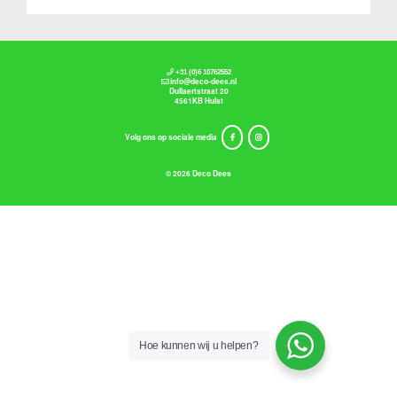
+31 (0)6 10762552
info@deco-dees.nl
Dullaertstraat 20
4561KB Hulst
Volg ons op sociale media
© 2026 Deco Dees
Hoe kunnen wij u helpen?