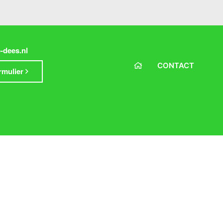
-dees.nl
CONTACT
rmulier